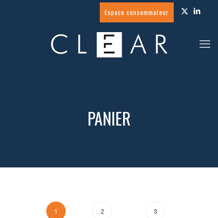
Espace consommateur
PANIER
1
2
3